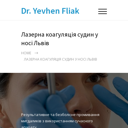
Dr. Yevhen Fliak
Лазерна коагуляція судин у
носі Львів
HOME
ЛАЗЕРНА КОАГУЛЯЦІЯ СУДИН У НОСІ ЛЬВІВ
Результативне та безболісне промивання
мигдаликів з використанням сучасного
апарату.