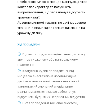
необхідною силою. В процесі маніпуляції лікар
контролює характер та потужність
випромінювання, що забезпечує відсутність
травматизації.
Лазерне випромінювання не зачіпає здорові
тканини, а вплив здійснюється виключно на
уражену ділянку.
Хід процедури:
Під час процедури пацієнт знаходиться у
зручному лежачому або напівсидячому
положенні;
Коагуляція судин проводиться під
місцевою анестезією (в носовий хід на
декілька хвилин поміщається невеликий
тампон, який змочений спеціальним
розчином анестетика, що забезпечує
відсутність будь-яких неприємних відчуттів);
Після проведення місцевої анестезії,