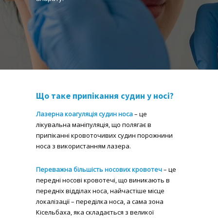
Що таке припікання судин у носі?
Лазерна коагуляція судин носа
– це
лікувальна маніпуляція, що полягає в
припіканні кровоточивих судин порожнини
носа з використанням лазера.
Переважна більшість носових кровотеч
– це
передні носові кровотечі, що виникають в
передніх відділах носа, найчастіше місце
локалізації – переділка носа, а сама зона
Кісельбаха, яка складається з великої