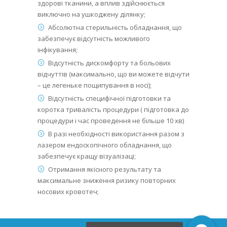
здорові тканини, а вплив здійснюється
виключно на ушкоджену ділянку;
Абсолютна стерильність обладнання, що
забезпечує відсутність можливого
інфікування;
Відсутність дискомфорту та больових
відчуттів (максимально, що ви можете відчути
– це легеньке пощипування в носі);
Відсутність специфічної підготовки та
коротка тривалість процедури ( підготовка до
процедури і час проведення не більше 10 хв)
В разі необхідності використання разом з
лазером ендоскопічного обладнання, що
забезпечує кращу візуалізаці;
Отримання якісного результату та
максимальне зниження ризику повторних
носових кровотеч;