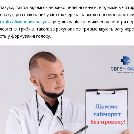
пазухи, також відомі як верхньощелепні синуси, є одними з чоти
 пазух, розташованих у кістках черепа навколо носової порожни
нкції гайморових пазух
– це фільтрація та очишчення повітря від в
алергенів, грибків, також за рахунок повітря зменшують вагу чер
сть у формуванні голосу.