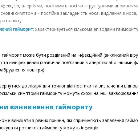
нфекцією, алергіями, поліпами в носі чи структурними аномаліям
Основні симптоми – постійна закладеність носа, виділення з носа, 
трата нюху.
уючий гайморит
:
характеризується кількома епізодами гайморит
, гайморит може бути розділений на інфекційний (викликаний вір
) та неінфекційний (зазвичай пов’язаний з алергією або іншими 
забруднення повітря).
ернутися до лікаря для точної діагностики та визначення відпов
 оскільки симптоми гаймориту можуть схожі на інші захворювання
ни виникнення гаймориту
оже виникати з різних причин, які спричиняють запалення гайм
вокувати розвиток гаймориту можуть інфекції: