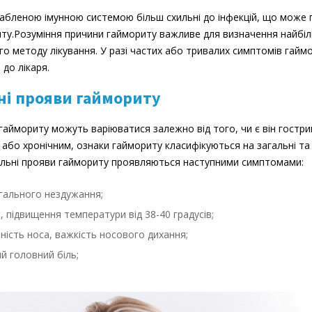
абленою імунною системою більш схильні до інфекцій, що може 
ту.Розуміння причини гаймориту важливе для визначення найбі
о методу лікування. У разі частих або тривалих симптомів гаймо
 до лікаря.
ні прояви гаймориту
аймориту можуть варіюватися залежно від того, чи є він гостри
 або хронічним, ознаки гаймориту класифікуються на загальні та
альні прояви гаймориту проявляються наступними симптомами:
гального нездужання;
, підвищення температури від 38-40 градусів;
ність носа, важкість носового дихання;
й головний біль;