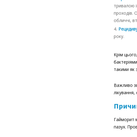
тривалою і
проходів. 
обличчі, в
Рецидив
року.
Крім цього
бактеріями
такими як 
Важливо зв
лікування,
Причи
Гайморит м
пазух. Про