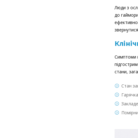
Люди з осл
до гаймори
ефективног
звернутися
Клініч
Симптоми г
підгострим
стани, заг
Стан за
Гарячка
Закладе
Помірни