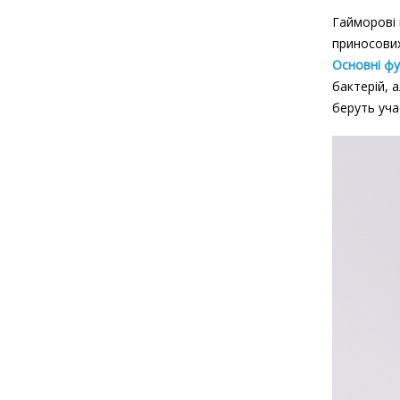
Гайморові 
приносових
Основні фу
бактерій, 
беруть уча