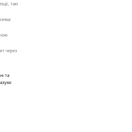
ції, такі
зніші
нною
рит через
ні та
азухи: