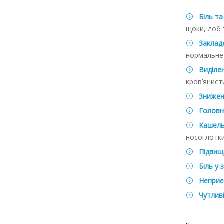
Біль та
щоки, лоб 
Закладе
нормальне
Виділен
кров’янисти
Знижен
Головни
Кашель
носоглотки
Підвищ
Біль у 
Неприєм
Чутливі