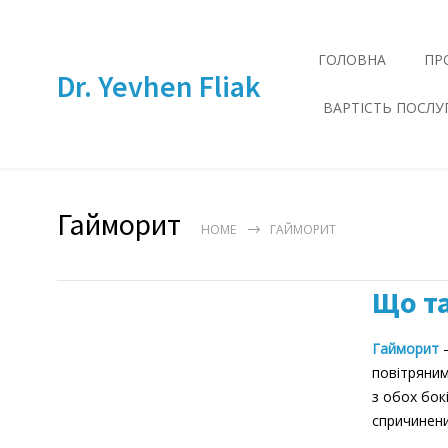
ГОЛОВНА
ПР
Dr. Yevhen Fliak
ВАРТІСТЬ ПОСЛУ
Гайморит
HOME
ГАЙМОРИТ
Що т
Гайморит
–
повітряним
з обох бок
спричинени