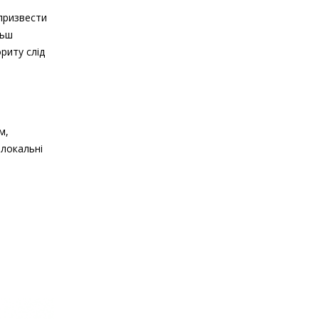
призвести
льш
риту слід
м,
 локальні