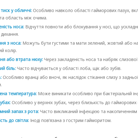
 тиск у обличчі:
Особливо навколо області гайморових пазух, в
та область між очима.
ність носа:
Відчуття повноти або блокування у носі, що усклад
 дихання.
ня з носа:
Можуть бути густими та мати зелений, жовтий або на
й колір.
ня або втрата нюху:
Через закладеність носа та набряк слизової
й біль:
Часто відчувається у області лоба, щік або зубів.
:
Особливо вранці або вночі, як наслідок стікання слизу з задньо
.
ена температура:
Може виникати особливо при бактеріальній інф
зубах:
Особливо у верхніх зубах, через близькість до гайморових 
ний запах з рота:
Часто викликаний інфекцією та накопиченням 
сть до світла:
Іноді пов’язана з гострим гайморитом.