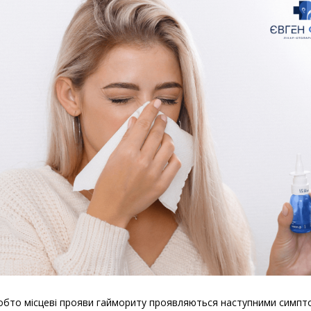
обто місцеві прояви гаймориту проявляються наступними симпт