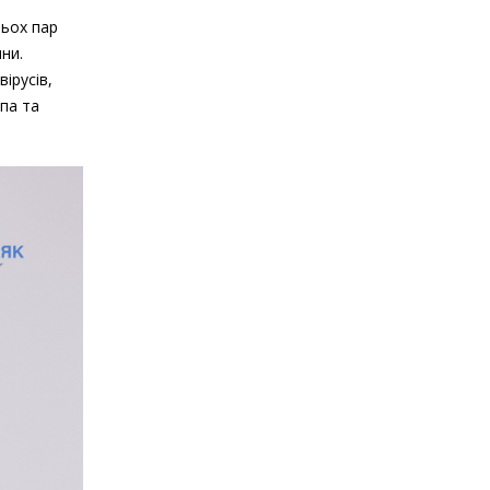
рьох пар
ни.
ірусів,
епа та