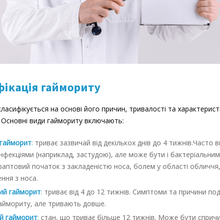
фікація гаймориту
ласифікується на основі його причин, тривалості та характерист
 Основні види гаймориту включають:
 гайморит
:
триває зазвичай від декількох днів до 4 тижнів.Часто 
інфекціями (наприклад, застудою), але може бути і бактеріальним
аптовий початок з закладеністю носа, болем у області обличчя
ення з носа.
ий гайморит
:
триває від 4 до 12 тижнів. Симптоми та причини под
аймориту, але тривають довше.
й гайморит
:
стан, що триває більше 12 тижнів. Може бути сприч