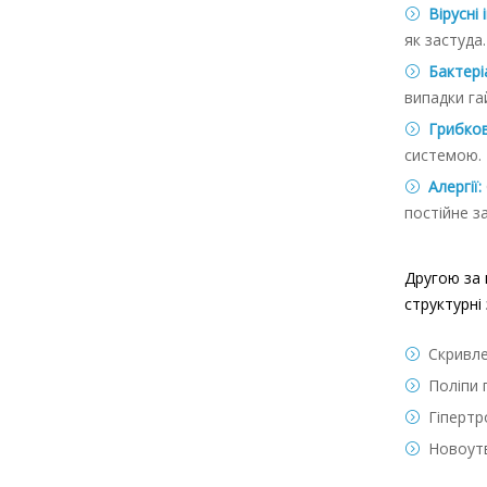
Вірусні 
як застуда.
Бактеріа
випадки га
Грибкові
системою.
Алергії:
постійне з
Другою за 
структурні
Скривле
Поліпи 
Гіпертр
Новоут