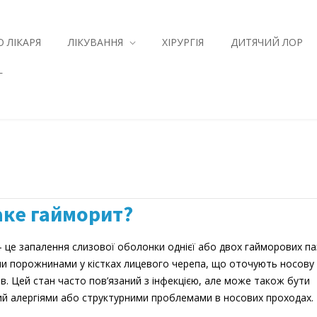
О ЛІКАРЯ
ЛІКУВАННЯ
ХІРУРГІЯ
ДИТЯЧИЙ ЛОР
Г
аке гайморит?
 це запалення слизової оболонки однієї або двох гайморових пазу
и порожнинами у кістках лицевого черепа, що оточують носов
ів. Цей стан часто пов’язаний з інфекцією, але може також бути
й алергіями або структурними проблемами в носових проходах.