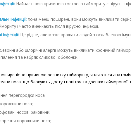
інфекції:
Найчастішою причиною гострого гаймориту є вірусні інфек
льні інфекції:
Хоча менш поширені, вони можуть викликати серйо
ймориту і часто виникають після вірусної інфекції.
 інфекції:
Це рідше, але може вражати людей з ослабленою іму
Сезонні або цілорічні алергії можуть викликати хронічний гаймо
апалення та набряк слизової оболонки.
поширеністю причиною розвитку гаймориту, являються анатоміч
 зміни носа, що блокують доступ повітря та дренаж гайморової п
ння перегородки носа;
порожнини носа;
офовані носові раковини;
ворення порожнини носа;