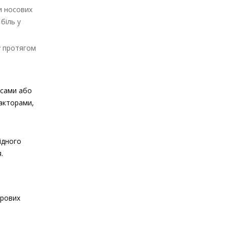
и носових
біль у
у протягом
усами або
факторами,
ідного
.
орових