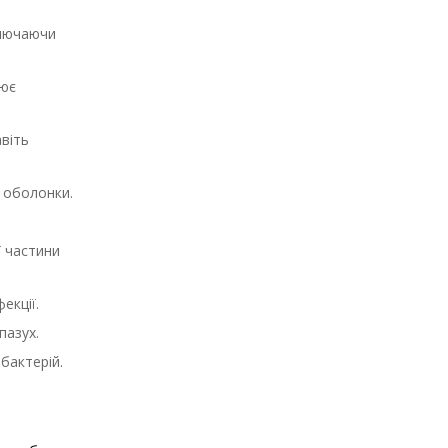
ключаючи
нює
віть
 оболонки.
ї частини
екції.
пазух.
бактерій.