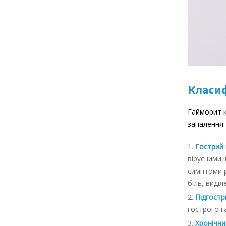
Класи
Гайморит к
запалення.
Гострий
вірусними 
симптоми р
біль, виділ
Підгостр
гострого г
Хронічни