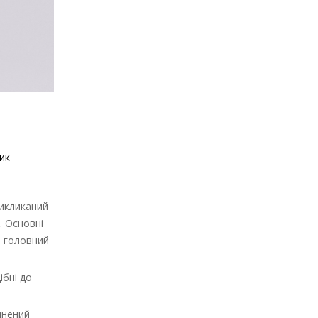
ик
викликаний
. Основні
, головний
ібні до
инений